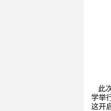
此
学举
这开